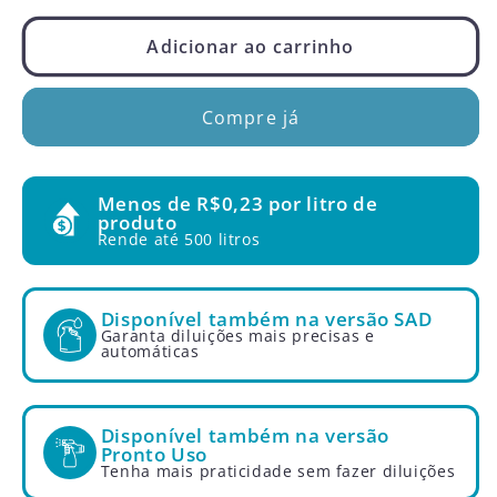
quantidade
quantidade
de
de
Adicionar ao carrinho
Garra
Garra
Oxiativo
Oxiativo
Compre já
Limpador
Limpador
Desinfetante
Desinfetante
Concentrado
Concentrado
5L
5L
Menos de R$0,23 por litro de
produto
Rende até 500 litros
Disponível também na versão SAD
Garanta diluições mais precisas e
automáticas
Disponível também na versão
Pronto Uso
Tenha mais praticidade sem fazer diluições