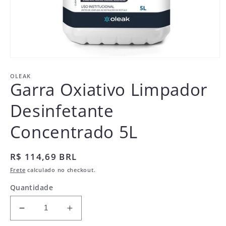
Abrir
mídia
1
OLEAK
Garra Oxiativo Limpador
na
janela
modal
Desinfetante
Concentrado 5L
Preço
R$ 114,69 BRL
normal
Frete
calculado no checkout.
Quantidade
Diminuir
Aumentar
a
a