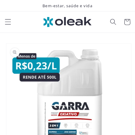
Pular
Bem-estar, saúde e vida
para o
conteúdo
Carrinh
Pular para
as
informações
do produto